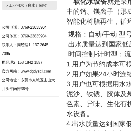
软化水设备
就是采
工业河水（废水）回收
中的钙、镁离子（形
智能化树脂再生，循
公司电话：0769-23835904
规格：自动/手动 型号：0
公司传真：0769-23835904
出水质量达到国家低
联系人：周经理1 137 2645
时间控制-计时型；流
7095
周经理2 158 1842 1597
1.用户为节约成本可
官方网站：www.dgdyscl.com
2.用户如果24小时
公司地址：东莞市东城区主山大
3.用户也可根据用水
井头平岗街36号
泥沙、铁锈、胶体及
色素、异味、生化有
水设备。
4.出水质量达到国家