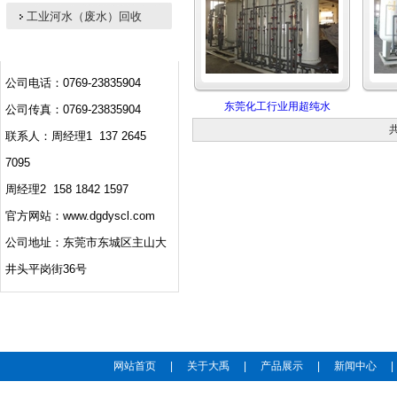
工业河水（废水）回收
公司电话：0769-23835904
东莞化工行业用超纯水
公司传真：0769-23835904
联系人：周经理1 137 2645
7095
周经理2 158 1842 1597
官方网站：www.dgdyscl.com
公司地址：东莞市东城区主山大
井头平岗街36号
网站首页
|
关于大禹
|
产品展示
|
新闻中心