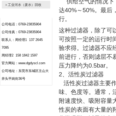
供给空气的情况下
工业河水（废水）回收
达40%～50%。最
行。
公司电话：0769-23835904
这种过滤器，除了可
公司传真：0769-23835904
可按照一定的运行时
联系人：周经理1 137 2645
验求得。过滤器不应
7095
周经理2 158 1842 1597
前进行，否则滤层不
官方网站：www.dgdyscl.com
压力降约为0.5bar。
公司地址：东莞市东城区主山大
2、活性炭过滤器
井头平岗街36号
活性炭过滤器主要作
味、色度等。通常，
附速度快、吸附容量
性炭的表面有大量的