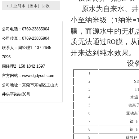
工业河水（废水）回收
原水为自来水、井
小至纳米级（
纳米
1
=
公司电话：0769-23835904
膜，而源水中的无机
公司传真：0769-23835904
质无法通过
膜，从
RO
联系人：周经理1 137 2645
开来
达到纯水效果。
7095
设
周经理2 158 1842 1597
1
官方网站：www.dgdyscl.com
2
S
公司地址：东莞市东城区主山大
3
P
井头平岗街36号
4
水温
5
铁离
6
亚铁离
7
锰（
8
铝（
9
碳酸钙