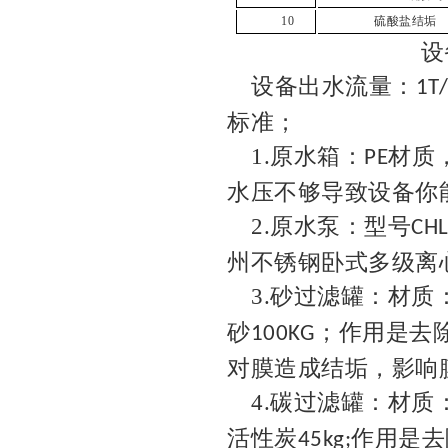
10
硫酸盐结垢
设备配置
设备出水流量：
1T/
标准；
1.
原水箱：
材质
PE
水压不够导致设备你
2.
原水泵：型号
CHL
州不锈钢卧式多级离
3.
砂过滤罐：材质
砂
；作用是去
100KG
对膜造成结垢，影响
4.
碳过滤罐：材质
活性炭
作用是去
45kg;