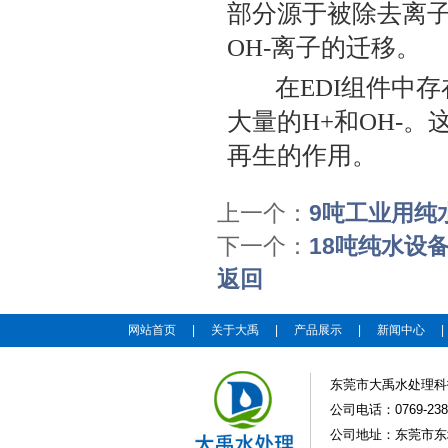
部分源于被除去离
OH-
离子的迁移。
在
EDI
组件中存
大量的
H+
和
OH-
。
再生的作用。
上一个：
9吨工业用纯
下一个：
18吨纯水设
返回
网站首页
|
关于大禹
|
产品展示
|
新闻中心
东莞市大禹水处理科
公司电话：0769-2383
公司地址：东莞市东